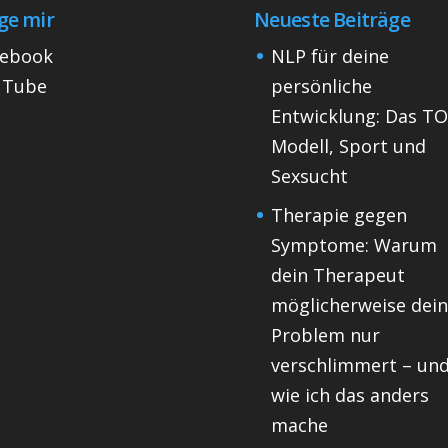
ge mir
Neueste Beiträge
cebook
NLP für deine
uTube
persönliche
Entwicklung: Das T
Modell, Sport und
Sexsucht
Therapie gegen
Symptome: Warum
dein Therapeut
möglicherweise dei
Problem nur
verschlimmert – un
wie ich das anders
mache